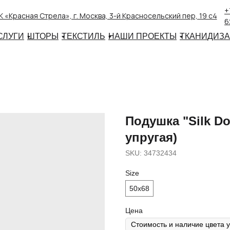
+
 «Красная Стрела», г. Москва, 3-й Красносельский пер, 19 с4
6
СЛУГИ
ШТОРЫ
ТЕКСТИЛЬ
НАШИ ПРОЕКТЫ
ТКАНИ
ДИЗ
Подушка "Silk Do
упругая)
SKU:
34732434
Size
50х68
Цена