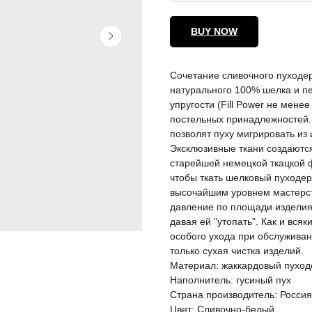
BUY NOW
Сочетание сливочного пуходе
натурального 100% шелка и п
упругости (Fill Power не мене
постельных принадлежностей. 
позволят пуху мигрировать из 
Эксклюзивные ткани создаются
старейшей немецкой ткацкой ф
чтобы ткать шелковый пуходе
высочайшим уровнем мастерс
давление по площади изделия
давая ей "утопать". Как и вся
особого ухода при обслуживан
только сухая чистка изделий.
Материал: жаккардовый пухо
Наполнитель: гусиный пух
Страна производитель: Россия
Цвет: Сливочно-белый