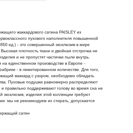
ржащего жаккардового сатина PAISLEY из
ервоклассного пухового наполнителя повышенной
е 850 ед.) - это совершенный эксклюзив в мире
Высокая плотность ткани и двойная отстрочка не
изделия и не пропустят частички пыли внутрь.
 на единственном производстве в Европе -
абрике - в лимитированном количестве. Для того,
ржащий жаккард с узором, необходимо обладать
тва. Пуховые подушки равномерно распределяют
 и правильно поддерживают голову во время сна не
кий эксклюзив, изделия этой коллекции требуют
ии: мы не рекомендуем их стирать, допускается
держащий сатин