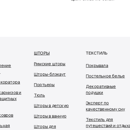
ШТОРЫ
ТЕКСТИЛЬ
Римские шторы
ление
Покрывала
я
Шторы-блэкаут
Постельное белье
екоратора
Портьеры
Декоративные
карнизов и
подушки
Тюль
ащитных
Эксперт по
Шторы в детскую
качественному сну
ковров
Шторы в ванную
Текстиль для
ьная
путешествий и отдых
Шторы для