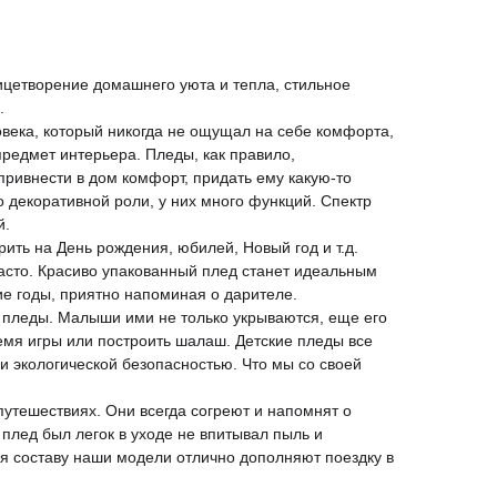
цетворение домашнего уюта и тепла, стильное
.
века, который никогда не ощущал на себе комфорта,
предмет интерьера. Пледы, как правило,
 привнести в дом комфорт, придать ему какую-то
о декоративной роли, у них много функций. Спектр
й.
рить на День рождения, юбилей, Новый год и т.д.
асто. Красиво упакованный плед станет идеальным
ие годы, приятно напоминая о дарителе.
 пледы. Малыши ими не только укрываются, еще его
емя игры или построить шалаш. Детские пледы все
и экологической безопасностью. Что мы со своей
утешествиях. Они всегда согреют и напомнят о
плед был легок в уходе не впитывал пыль и
я составу наши модели отлично дополняют поездку в