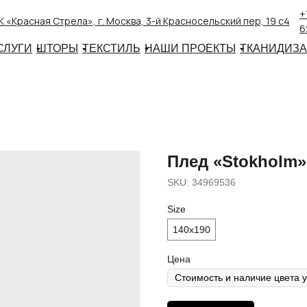
+
 «Красная Стрела», г. Москва, 3-й Красносельский пер, 19 с4
6
СЛУГИ
ШТОРЫ
ТЕКСТИЛЬ
НАШИ ПРОЕКТЫ
ТКАНИ
ДИЗ
Плед «Stokholm»
SKU:
34969536
Size
140х190
Цена