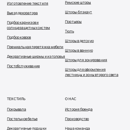
Римские шторы
Изготовление текстиля
Шторы-блэкаут
Выезд декоратора
Портьеры
Подбор карнизов и
солнцезащитных систем
Тюль
Подбор ковров
Шторы в детскую
Премиальная перетяжка мебели
Шторы в ванную
Декоративные ширмы и изголовья
Шторы для зонирования
Постобслуживание
Шторы для оформления
лестницы и зоны второго света
ТЕКСТИЛЬ
О НАС
Покрывала
История бренда
Постельное белье
Производство
Декоративные подушки
Наша команда