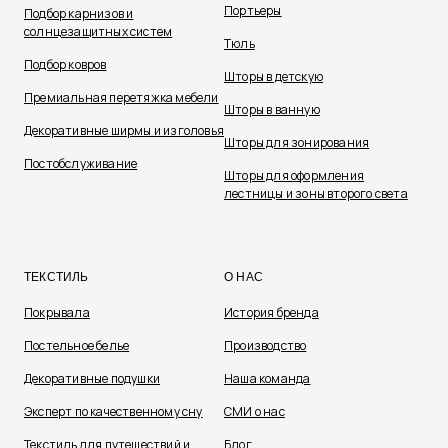
Портьеры
Подбор карнизов и
солнцезащитных систем
Тюль
Подбор ковров
Шторы в детскую
Премиальная перетяжка мебели
Шторы в ванную
Декоративные ширмы и изголовья
Шторы для зонирования
Постобслуживание
Шторы для оформления
лестницы и зоны второго света
ТЕКСТИЛЬ
О НАС
Покрывала
История бренда
Постельное белье
Производство
Декоративные подушки
Наша команда
Эксперт по качественному сну
СМИ о нас
Текстиль для путешествий и
Блог