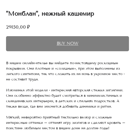
"Монблан", нежный кашемир
29150,00
₽
BUY NOW
В нашем онлайн-ателье вы найдете по-настоящему роскошные
покрывала. Они плотные и «солидные», при этом выполнены из
легкого синтепона, так что сложить их на ночь в укромное место -
не составит труда.
Изюминка этой модели - интересная авторская стежка зигзагами.
Она особенно эффектно будет смотреться в минималистичных и
скандинавских интерьерах, в детских и спальнях подростков. А
также везде, где вам захочется добавить динамики и ритма.
Мягкий, невероятно приятный тактильно велюр и сложные
интересные оттенки – оттенят игру зизгагов и сделают кровать –
поистине любимым местом в вашем доме на долгие годы!