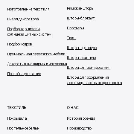
Римские шторы
Изготовление текстиля
Шторы-блэкаут
Выезд декоратора
Портьеры
Подбор карнизов и
солнцезащитных систем
Тюль
Подбор ковров
Шторы в детскую
Премиальная перетяжка мебели
Шторы в ванную
Декоративные ширмы и изголовья
Шторы для зонирования
Постобслуживание
Шторы для оформления
лестницы и зоны второго света
ТЕКСТИЛЬ
О НАС
Покрывала
История бренда
Постельное белье
Производство