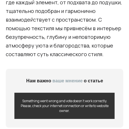
где каждый элемент, от подхвата до подушки,
тщательно подобран и гармонично
взаимодействует с пространством. С
помощью текстиля мы привнесём в интерьер
безупречность, глубину и неповторимую
атмосферу уюта и благородства, которые
составляют суть классического стиля.
Нам важно
ваше мнение
о статье
Something went wrong and vote doesn't work correctly.
Please, check your internet connection or write to website
owner.