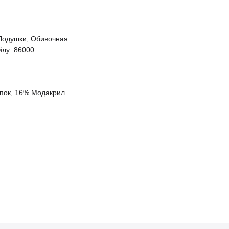
 Подушки, Обивочная
йлу: 86000
опок, 16% Модакрил