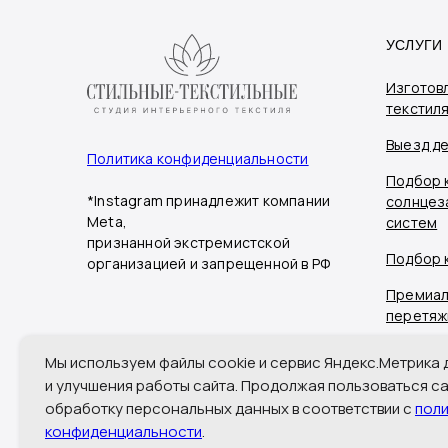
УСЛУГИ
Изготов
текстил
Выезд д
Политика конфиденциальности
Подбор 
*Instagram принадлежит компании
солнцез
Meta,
систем
признанной экстремистской
Подбор 
организацией и запрещенной в РФ
Премиал
перетяж
Декорат
Мы используем файлы cookie и сервис Яндекс.Метрика
и изголо
и улучшения работы сайта. Продолжая пользоваться са
обработку персональных данных в соответствии с
поли
Постобс
конфиденциальности
.