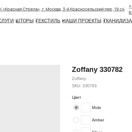
+
 «Красная Стрела», г. Москва, 3-й Красносельский пер, 19 с4
6
СЛУГИ
ШТОРЫ
ТЕКСТИЛЬ
НАШИ ПРОЕКТЫ
ТКАНИ
ДИЗ
Zoffany 330782
Zoffany
SKU:
330783
Цвет
Mole
Amber