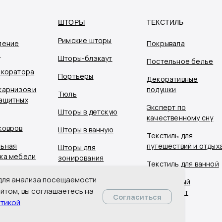
ШТОРЫ
ТЕКСТИЛЬ
Римские шторы
ление
Покрывала
я
Шторы-блэкаут
Постельное белье
екоратора
Портьеры
Декоративные
карнизов и
подушки
Тюль
ащитных
Эксперт по
Шторы в детскую
качественному сну
ковров
Шторы в ванную
Текстиль для
ьная
путешествий и отдых
Шторы для
ка мебели
зонирования
Текстиль для ванной
ивные ширмы
Шторы для
 для анализа посещаемости
Подарочный
вья
оформления
йтом, вы соглашаетесь на
сертификат
лестницы и зоны
Согласиться
тикой
луживание
второго света