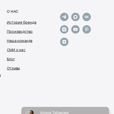
О НАС
История бренда
Производство
Наша команда
СМИ о нас
Блог
Отзывы
а
Алена Табакова