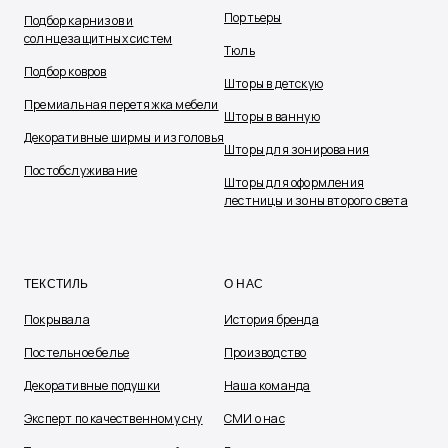
Портьеры
Подбор карнизов и
солнцезащитных систем
Тюль
Подбор ковров
Шторы в детскую
Премиальная перетяжка мебели
Шторы в ванную
Декоративные ширмы и изголовья
Шторы для зонирования
Постобслуживание
Шторы для оформления
лестницы и зоны второго света
ТЕКСТИЛЬ
О НАС
Покрывала
История бренда
Постельное белье
Производство
Декоративные подушки
Наша команда
Эксперт по качественному сну
СМИ о нас