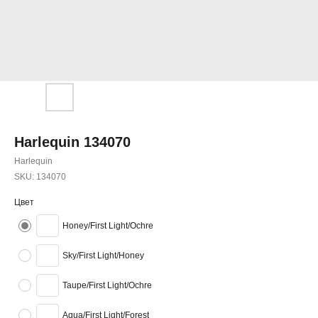
Harlequin 134070
Harlequin
SKU:
134070
Цвет
Honey/First Light/Ochre
Sky/First Light/Honey
Taupe/First Light/Ochre
Aqua/First Light/Forest