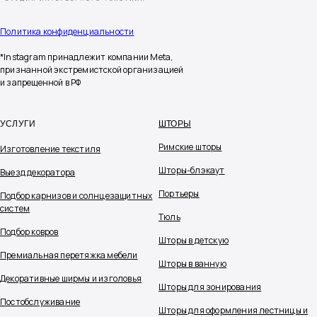
Политика конфиденциальности
*Instagram принадлежит компании Meta,
признанной экстремистской организацией
и запрещенной в РФ
УСЛУГИ
ШТОРЫ
Римские шторы
Изготовление текстиля
Шторы-блэкаут
Выезд декоратора
Портьеры
Подбор карнизов и солнцезащитных
систем
Тюль
Подбор ковров
Шторы в детскую
Премиальная перетяжка мебели
Шторы в ванную
Декоративные ширмы и изголовья
Шторы для зонирования
Постобслуживание
Шторы для оформления лестницы и