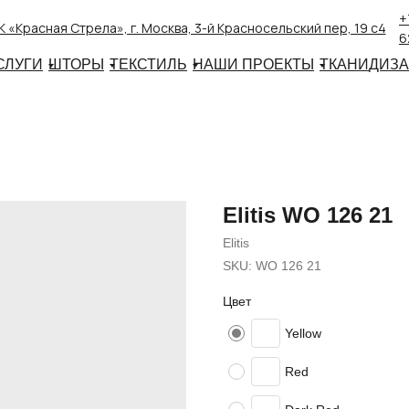
+
 «Красная Стрела», г. Москва, 3-й Красносельский пер, 19 с4
6
СЛУГИ
ШТОРЫ
ТЕКСТИЛЬ
НАШИ ПРОЕКТЫ
ТКАНИ
ДИЗ
Elitis WO 126 21
Elitis
SKU:
WO 126 21
Цвет
Yellow
Red