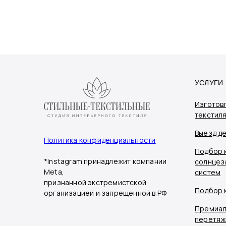
УСЛУГИ
Изготов
текстил
Выезд д
Политика конфиденциальности
Подбор 
*Instagram принадлежит компании
солнцез
Meta,
систем
признанной экстремистской
Подбор 
организацией и запрещенной в РФ
Премиал
перетяж