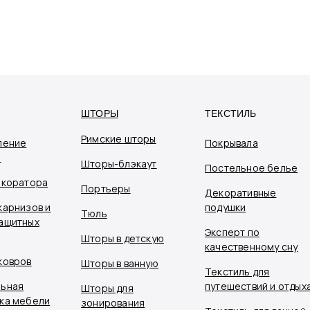
ШТОРЫ
ТЕКСТИЛЬ
Римские шторы
ление
Покрывала
я
Шторы-блэкаут
Постельное белье
екоратора
Портьеры
Декоративные
карнизов и
подушки
Тюль
ащитных
Эксперт по
Шторы в детскую
качественному сну
ковров
Шторы в ванную
Текстиль для
ьная
путешествий и отдых
Шторы для
ка мебели
зонирования