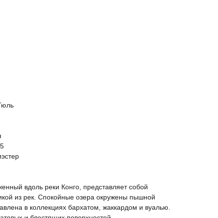
Тюль
я
.5
иэстер
енный вдоль реки Конго, представляет собой
икой из рек. Спокойные озера окружены пышной
авлена в коллекциях бархатом, жаккардом и вуалью.
атовых и блестящих поверхностей,