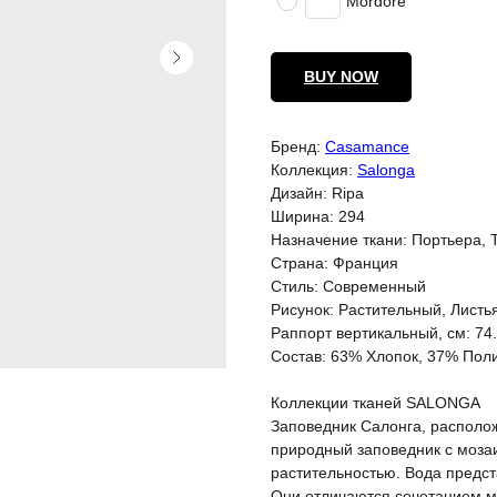
Mordore
BUY NOW
Бренд:
Casamance
Коллекция:
Salonga
Дизайн: Ripa
Ширина: 294
Назначение ткани: Портьера, 
Страна: Франция
Стиль: Современный
Рисунок: Растительный, Листь
Раппорт вертикальный, см: 74
Состав: 63% Хлопок, 37% Пол
Коллекции тканей SALONGA
Заповедник Салонга, располож
природный заповедник с моза
растительностью. Вода предст
Они отличаются сочетанием м