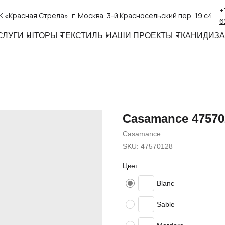
+
 «Красная Стрела», г. Москва, 3-й Красносельский пер, 19 с4
6
СЛУГИ
ШТОРЫ
ТЕКСТИЛЬ
НАШИ ПРОЕКТЫ
ТКАНИ
ДИЗ
Casamance 47570
Casamance
SKU:
47570128
Цвет
Blanc
Sable