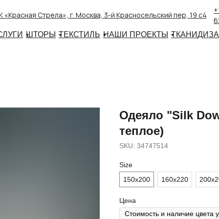
+
 «Красная Стрела», г. Москва, 3-й Красносельский пер, 19 с4
6
СЛУГИ
ШТОРЫ
ТЕКСТИЛЬ
НАШИ ПРОЕКТЫ
ТКАНИ
ДИЗ
Одеяло "Silk Dow
теплое)
SKU:
34747514
Size
150х200
160х220
200х2
Цена