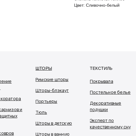
Цвет: Сливочно-белый
ШТОРЫ
ТЕКСТИЛЬ
Римские шторы
ление
Покрывала
я
Шторы-блэкаут
Постельное белье
екоратора
Портьеры
Декоративные
карнизов и
подушки
Тюль
ащитных
Эксперт по
Шторы в детскую
качественному сну
ковров
Шторы в ванную