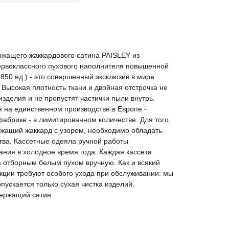
ржащего жаккардового сатина PAISLEY из
ервоклассного пухового наполнителя повышенной
е 850 ед.) - это совершенный эксклюзив в мире
Высокая плотность ткани и двойная отстрочка не
изделия и не пропустят частички пыли внутрь.
 на единственном производстве в Европе -
абрике - в лимитированном количестве. Для того,
ржащий жаккард с узором, необходимо обладать
ва. Кассетные одеяла ручной работы
ния в холодное время года. Каждая кассета
 отборным белым пухом вручную. Как и всякий
екции требуют особого ухода при обслуживании: мы
пускается только сухая чистка изделий.
держащий сатин