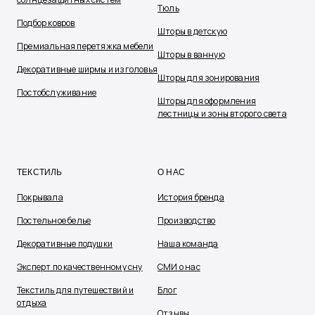
Тюль
Подбор ковров
Шторы в детскую
Премиальная перетяжка мебели
Шторы в ванную
Декоративные ширмы и изголовья
Шторы для зонирования
Постобслуживание
Шторы для оформления
лестницы и зоны второго света
ТЕКСТИЛЬ
О НАС
Покрывала
История бренда
Постельное белье
Производство
Декоративные подушки
Наша команда
Эксперт по качественному сну
СМИ о нас
Текстиль для путешествий и
Блог
отдыха
Отзывы