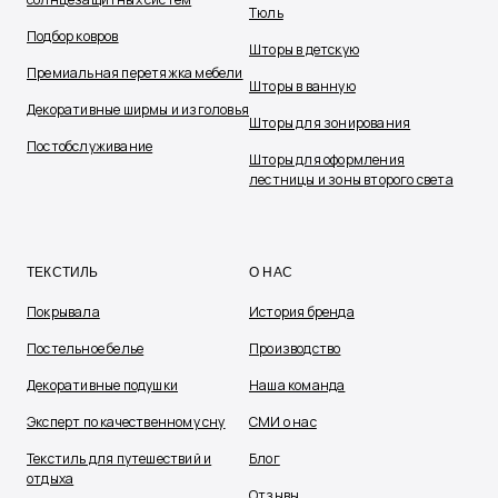
Тюль
Подбор ковров
Шторы в детскую
Премиальная перетяжка мебели
Шторы в ванную
Декоративные ширмы и изголовья
Шторы для зонирования
Постобслуживание
Шторы для оформления
лестницы и зоны второго света
ТЕКСТИЛЬ
О НАС
Покрывала
История бренда
Постельное белье
Производство
Декоративные подушки
Наша команда
Эксперт по качественному сну
СМИ о нас
Текстиль для путешествий и
Блог
отдыха
Отзывы