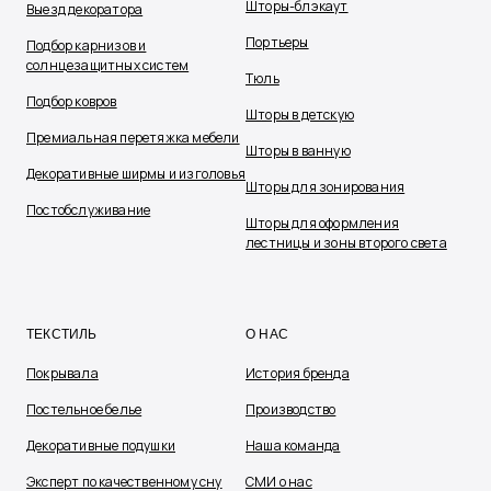
Шторы-блэкаут
Выезд декоратора
Портьеры
Подбор карнизов и
солнцезащитных систем
Тюль
Подбор ковров
Шторы в детскую
Премиальная перетяжка мебели
Шторы в ванную
Декоративные ширмы и изголовья
Шторы для зонирования
Постобслуживание
Шторы для оформления
лестницы и зоны второго света
ТЕКСТИЛЬ
О НАС
Покрывала
История бренда
Постельное белье
Производство
Декоративные подушки
Наша команда
Эксперт по качественному сну
СМИ о нас