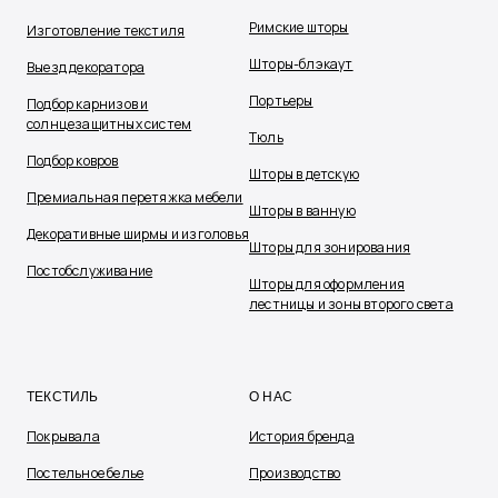
Римские шторы
Изготовление текстиля
Шторы-блэкаут
Выезд декоратора
Портьеры
Подбор карнизов и
солнцезащитных систем
Тюль
Подбор ковров
Шторы в детскую
Премиальная перетяжка мебели
Шторы в ванную
Декоративные ширмы и изголовья
Шторы для зонирования
Постобслуживание
Шторы для оформления
лестницы и зоны второго света
ТЕКСТИЛЬ
О НАС
Покрывала
История бренда
Постельное белье
Производство