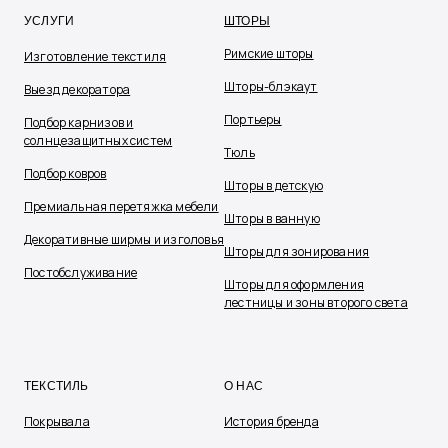
УСЛУГИ
ШТОРЫ
Римские шторы
Изготовление текстиля
Шторы-блэкаут
Выезд декоратора
Портьеры
Подбор карнизов и
солнцезащитных систем
Тюль
Подбор ковров
Шторы в детскую
Премиальная перетяжка мебели
Шторы в ванную
Декоративные ширмы и изголовья
Шторы для зонирования
Постобслуживание
Шторы для оформления
лестницы и зоны второго света
ТЕКСТИЛЬ
О НАС
Покрывала
История бренда