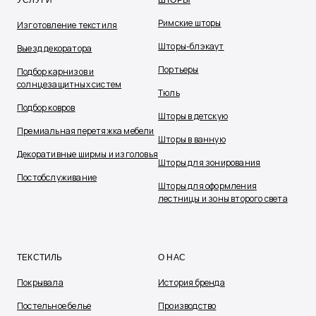
Римские шторы
Изготовление текстиля
Шторы-блэкаут
Выезд декоратора
Портьеры
Подбор карнизов и
солнцезащитных систем
Тюль
Подбор ковров
Шторы в детскую
Премиальная перетяжка мебели
Шторы в ванную
Декоративные ширмы и изголовья
Шторы для зонирования
Постобслуживание
Шторы для оформления
лестницы и зоны второго света
ТЕКСТИЛЬ
О НАС
Покрывала
История бренда
Постельное белье
Производство