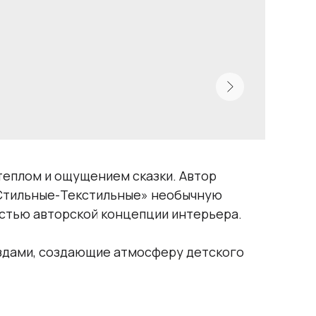
 теплом и ощущением сказки. Автор
 «Стильные-Текстильные» необычную
астью авторской концепции интерьера.
ёздами, создающие атмосферу детского