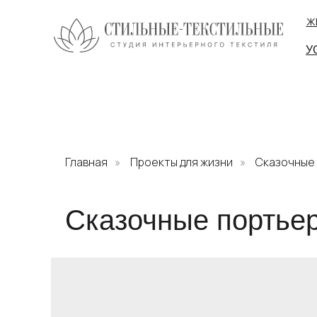
ЖК
У
Главная
»
Проекты для жизни
»
Сказочные 
Сказочные портьер