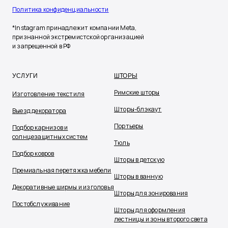
Политика конфиденциальности
*Instagram принадлежит компании Meta,
признанной экстремистской организацией
и запрещенной в РФ
УСЛУГИ
ШТОРЫ
Римские шторы
Изготовление текстиля
Шторы-блэкаут
Выезд декоратора
Портьеры
Подбор карнизов и
солнцезащитных систем
Тюль
Подбор ковров
Шторы в детскую
Премиальная перетяжка мебели
Шторы в ванную
Декоративные ширмы и изголовья
Шторы для зонирования
Постобслуживание
Шторы для оформления
лестницы и зоны второго света