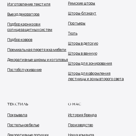
Римские шторы
Изготовление текстиля
Шторы-блэкаут
Выезд декоратора
Портьеры
Подбор карнизов и
солнцезащитных систем
Тюль
Подбор ковров
Шторы в детскую
Премиальная перетяжка мебели
Шторы в ванную
Декоративные ширмы и изголовья
Шторы для зонирования
Постобслуживание
Шторы для оформления
лестницы и зоны второго света
ТЕКСТИЛЬ
О НАС
Покрывала
История бренда
Постельное белье
Производство
Декоративные подушки
Наша команда