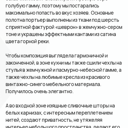
голубую гамму, поэтому мы постарались
максимально попасть во вкус хозяев. Основные
полотна портьер выполнены из ткани под шерсть
с приятной фактурой «шеврон» в жемчужно-сером
тоне и украшены эффектными кантами из сатина
цвета горной реки.
Чтобы композиция выглядела гармоничной и
законченной, в зоне кухни мы также сшили чехлы на
стулья в жемчужной и пасмурно-небесной гамме, а
также чехлы на любимые кресла из красивого
винтажно-синего мебельного материала.
Получилось очень элегантно.
А во входной зоне изящные сливочные шторы на
белых карнизах, с интересным переплетением
нитей, создают приватность, не утяжеляя
интерьер небольшого пространства, делают его