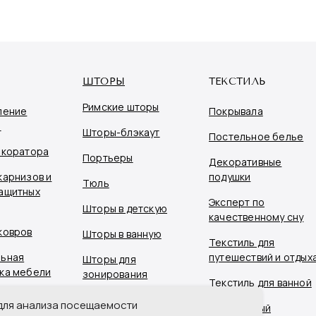
ШТОРЫ
ТЕКСТИЛЬ
Римские шторы
ление
Покрывала
я
Шторы-блэкаут
Постельное белье
екоратора
Портьеры
Декоративные
карнизов и
подушки
Тюль
ащитных
Эксперт по
Шторы в детскую
качественному сну
ковров
Шторы в ванную
Текстиль для
ьная
путешествий и отдых
Шторы для
ка мебели
зонирования
Текстиль для ванной
ивные ширмы
Шторы для
 для анализа посещаемости
Подарочный
вья
оформления