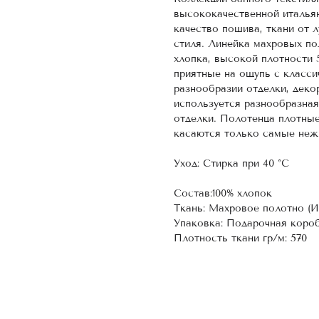
высококачественной итальян
качество пошива, ткани от 
стиля. Линейка махровых по
хлопка, высокой плотности 
приятные на ощупь с класси
разнообразии отделки, деко
используется разнообразная
отделки. Полотенца плотные
касаются только самые неж
Уход: Стирка при 40 °С
Состав:100% хлопок
Ткань: Махровое полотно (И
Упаковка: Подарочная коро
Плотность ткани гр/м: 570