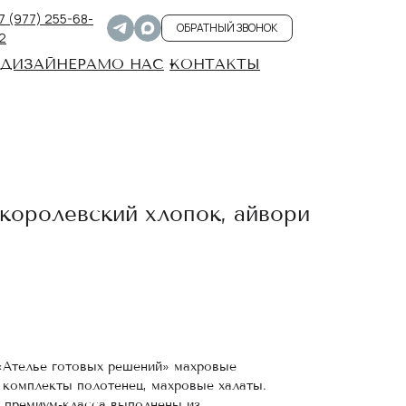
7 (977) 255-68-
ОБРАТНЫЙ ЗВОНОК
2
ДИЗАЙНЕРАМ
О НАС
КОНТАКТЫ
 королевский хлопок, айвори
«Ателье готовых решений» махровые
 комплекты полотенец, махровые халаты.
я премиум-класса выполнены из