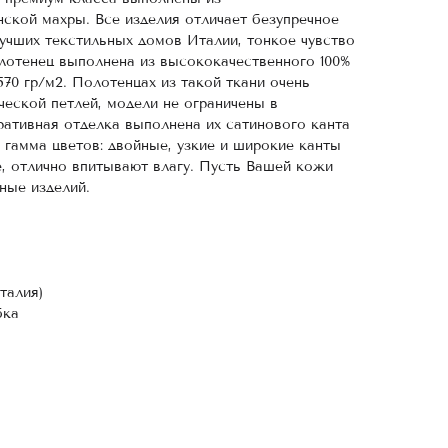
ской махры. Все изделия отличает безупречное
лучших текстильных домов Италии, тонкое чувство
лотенец выполнена из высококачественного 100%
570 гр/м2. Полотенцах из такой ткани очень
ческой петлей, модели не ограничены в
ративная отделка выполнена их сатинового канта
 гамма цветов: двойные, узкие и широкие канты
, отлично впитывают влагу. Пусть Вашей кожи
ные изделий.
талия)
бка