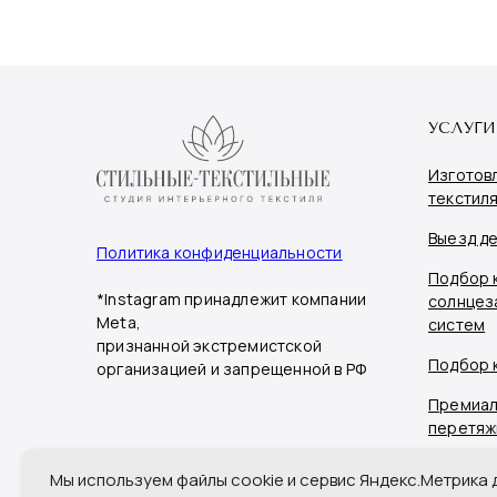
УСЛУГИ
Изготов
текстил
Выезд д
Политика конфиденциальности
Подбор 
*Instagram принадлежит компании
солнцез
Meta,
систем
признанной экстремистской
Подбор 
организацией и запрещенной в РФ
Премиал
перетяж
Декорат
Мы используем файлы cookie и сервис Яндекс.Метрика
и изголо