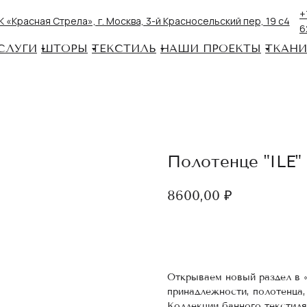
+
 «Красная Стрела», г. Москва, 3-й Красносельский пер, 19 с4
6
СЛУГИ
ШТОРЫ
ТЕКСТИЛЬ
НАШИ ПРОЕКТЫ
ТКАНИ
Полотенце "ILE"
8600,00
₽
Добавить в корзину
Открываем новый раздел в 
принадлежности, полотенца,
Коллекции банного текстил