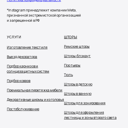
*Instagram принадлежит компании Meta,
признанной экстремистской организацией
и запрещенной в РФ
УСЛУГИ
ШТОРЫ
Римские шторы
Изготовление текстиля
Шторы-блэкаут
Выезд декоратора
Портьеры
Подбор карнизов и
солнцезащитных систем
Тюль
Подбор ковров
Шторы в детскую
Премиальная перетяжка мебели
Шторы в ванную
Декоративные ширмы и изголовья
Шторы для зонирования
Постобслуживание
Шторы для оформления
лестницы и зоны второго света