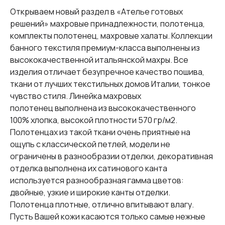
Открываем новый раздел в «Ателье готовых
решений» махровые принадлежности, полотенца,
комплекты полотенец, махровые халаты. Коллекции
банного текстиля премиум-класса выполнены из
высококачественной итальянской махры. Все
изделия отличает безупречное качество пошива,
ткани от лучших текстильных домов Италии, тонкое
чувство стиля. Линейка махровых
полотенец выполнена из высококачественного
100% хлопка, высокой плотности 570 гр/м2.
Полотенцах из такой ткани очень приятные на
ощупь с классической петлей, модели не
ограничены в разнообразии отделки, декоративная
отделка выполнена их сатинового канта
используется разнообразная гамма цветов:
двойные, узкие и широкие канты отделки.
Полотенца плотные, отлично впитывают влагу.
Пусть Вашей кожи касаются только самые нежные