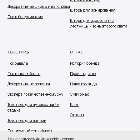
Декоративные ширмы и изголовья
Шторы для зонирования
Постобслуживание
Шторы для оформления
лестницы и зоны второго света
ТЕКСТИЛЬ
О НАС
Покрывала
История бренда
Постельное белье
Производство
Декоративные подушки
Наша команда
Эксперт по качественному сну
СМИ о нас
Текстиль для путешествий и
Блог
отдыха
Отзывы
Текстиль для ванной
Подарочный сертификат
Мы используем файлы cookie и сервис