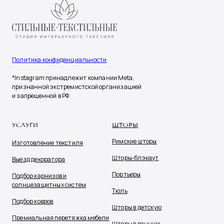
Политика конфиденциальности
*Instagram принадлежит компании Meta,
признанной экстремистской организацией
и запрещенной в РФ
УСЛУГИ
ШТОРЫ
Римские шторы
Изготовление текстиля
Шторы-блэкаут
Выезд декоратора
Портьеры
Подбор карнизов и
солнцезащитных систем
Тюль
Подбор ковров
Шторы в детскую
Премиальная перетяжка мебели
Шторы в ванную