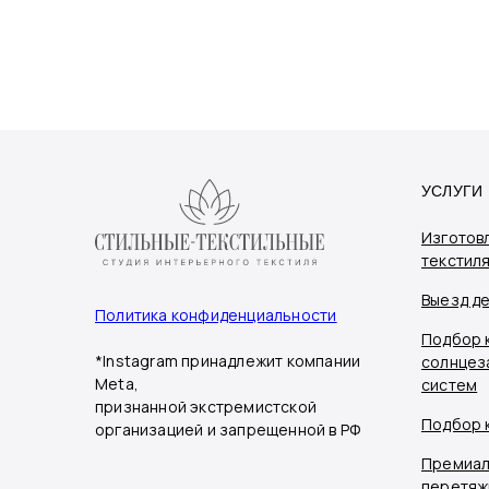
УСЛУГИ
Изготов
текстил
Выезд д
Политика конфиденциальности
Подбор 
*Instagram принадлежит компании
солнцез
Meta,
систем
признанной экстремистской
Подбор 
организацией и запрещенной в РФ
Премиал
перетяж