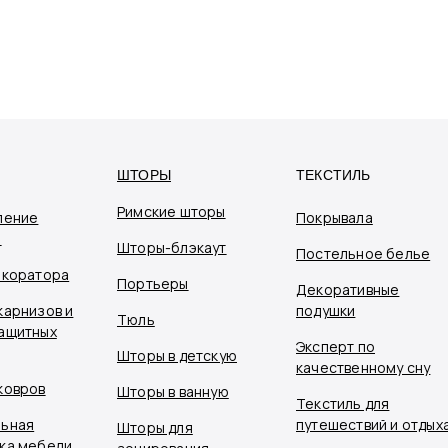
ШТОРЫ
ТЕКСТИЛЬ
Римские шторы
ление
Покрывала
я
Шторы-блэкаут
Постельное белье
екоратора
Портьеры
Декоративные
карнизов и
подушки
Тюль
ащитных
Эксперт по
Шторы в детскую
качественному сну
ковров
Шторы в ванную
Текстиль для
ьная
путешествий и отдых
Шторы для
ка мебели