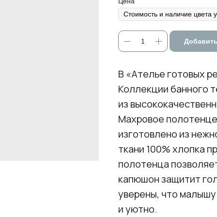
Цена
Добавить
В «Ателье готовых р
Коллекции банного 
из высококачественн
Махровое полотенце
изготовлено из нежн
ткани 100% хлопка п
полотенца позволяет
капюшон защитит гол
уверены, что малышу
и уютно.